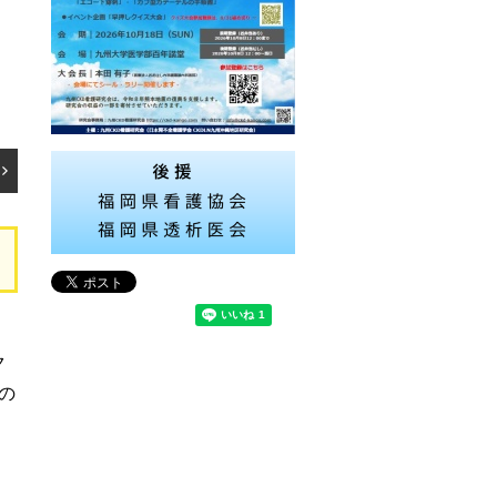
当
ク
の