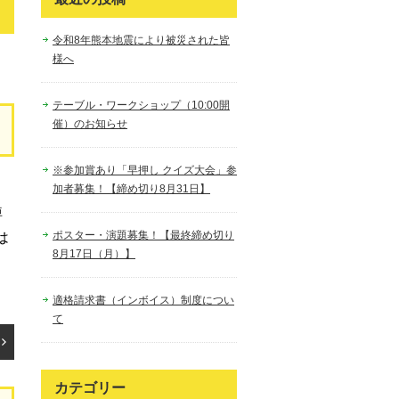
令和8年熊本地震により被災された皆
様へ
テーブル・ワークショップ（10:00開
催）のお知らせ
※参加賞あり「早押し クイズ大会」参
加者募集！【締め切り8月31日】
悼
ポスター・演題募集！【最終締め切り
は
8月17日（月）】
適格請求書（インボイス）制度につい
て
カテゴリー