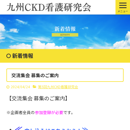
メニュー
新着情報
交流集会 募集のご案内
2024/04/24
第5回九州CKD看護研究会
【交流集会 募集のご案内】
※企画者全員の
参加登録が必要
で
す。
・
≪
≫